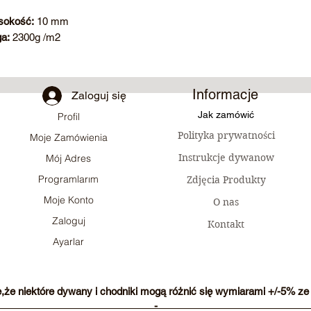
okość:
10 mm
a:
2300g /m2
Informacje
Zaloguj się
Jak zamówić
Profil
Polityka prywatności
Moje Zamówienia
Instrukcje dywanow
Mój Adres
Programlarım
Zdjęcia Produkty
Moje Konto
O nas
Zaloguj
Kontakt
Ayarlar
e,że niektóre dywany i chodniki mogą różnić się wymiarami +/-5% ze 
-