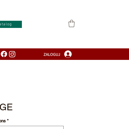
atalog
ZALOGUJ
IGE
ons
*