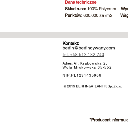
Dane techniczne
Skład runa:
100% Polyester
Wys
Punktów:
600.000 za /m2
Wag
Kontakt:
berfin@berfindywany.com
Tel: +48 512 182 240
Adres:
Al. Krakowska 2,
Wola Mrokowska
05-552
NIP:PL1231435968
© 2019 BERFIN&ATLANTIK Sp. Z o.o.
*Producent informuj